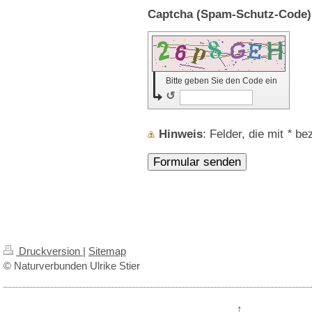
Bitte geben Sie den Code ein
↺
Hinweis
: Felder, die mit
*
beze
Druckversion
|
Sitemap
© Naturverbunden Ulrike Stier
↑