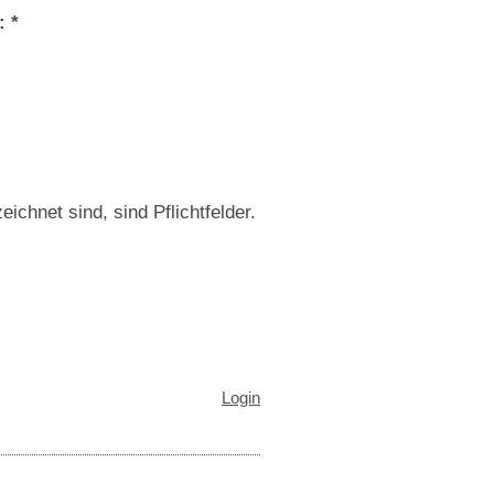
Captcha (Spam-Schutz-Code): *
ichnet sind, sind Pflichtfelder.
Login