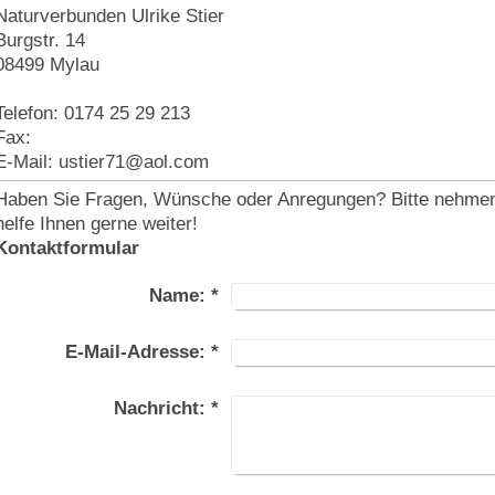
Naturverbunden Ulrike Stier
Burgstr.
14
08499
Mylau
Telefon: 0174 25 29 213
Fax:
E-Mail:
ustier71@aol.com
Haben Sie Fragen, Wünsche oder Anregungen? Bitte nehmen S
helfe Ihnen gerne weiter!
Kontaktformular
Name:
*
E-Mail-Adresse:
*
Nachricht:
*